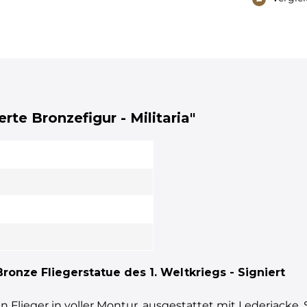
erte Bronzefigur - Militaria"
Bronze Fliegerstatue des 1. Weltkriegs - Signiert
en Flieger in voller Montur, ausgestattet mit Lederjacke,