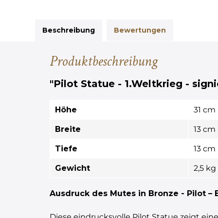
Beschreibung
Bewertungen
Produktbeschreibung
"Pilot Statue - 1.Weltkrieg - signi
Höhe
31 cm
Breite
13 cm
Tiefe
13 cm
Gewicht
2,5 kg
Ausdruck des Mutes in Bronze - Pilot – 
Diese eindrucksvolle Pilot Statue zeigt ein