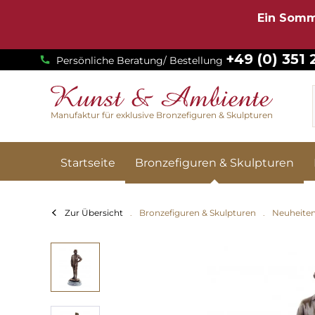
Ein Somm
+49 (0) 351
Persönliche Beratung/ Bestellung
Manufaktur für exklusive Bronzefiguren & Skulpturen
Startseite
Bronzefiguren & Skulpturen
Zur Übersicht
Bronzefiguren & Skulpturen
Neuheite