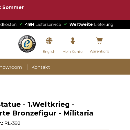
e: Sommer
dkosten
48H
Lieferservice
Weltweite
Lieferung
Warenkorb
English
Mein Konto
howroom
Kontakt
Statue - 1.Weltkrieg -
rte Bronzefigur - Militaria
.:
RL-392