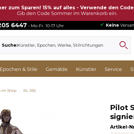
er zum Sparen! 15% auf alles - Verwende den Cod
Gib den Code Sommer im Warenkorb ein.
 205 6447
Keine
Versan
- Mo-Fr. 10-17 Uhr
Suche:
Epochen & Stile
Gemälde
Künstler
Service
S
n im Shop
RL-392
Pilot 
signie
Artikel-Nr