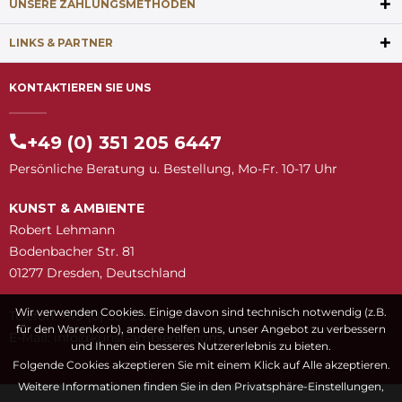
UNSERE ZAHLUNGSMETHODEN
LINKS & PARTNER
KONTAKTIEREN SIE UNS
+49 (0) 351 205 6447
Persönliche Beratung u. Bestellung, Mo-Fr. 10-17 Uhr
KUNST & AMBIENTE
Robert Lehmann
Bodenbacher Str. 81
01277 Dresden, Deutschland
Wir verwenden Cookies. Einige davon sind technisch notwendig (z.B.
Telefon: +49 (0) 351 205 6447
für den Warenkorb), andere helfen uns, unser Angebot zu verbessern
E-Mail:
snuk@ofni
moc.etneibma-t
und Ihnen ein besseres Nutzererlebnis zu bieten.
Folgende Cookies akzeptieren Sie mit einem Klick auf Alle akzeptieren.
Weitere Informationen finden Sie in den Privatsphäre-Einstellungen,