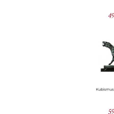
49
Kubismus 
59