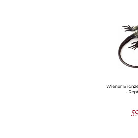
Wiener Bronze
- Rep
59