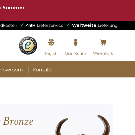
e: Sommer
dkosten
48H
Lieferservice
Weltweite
Lieferung
Warenkorb
English
Mein Konto
howroom
Kontakt
s Bronze