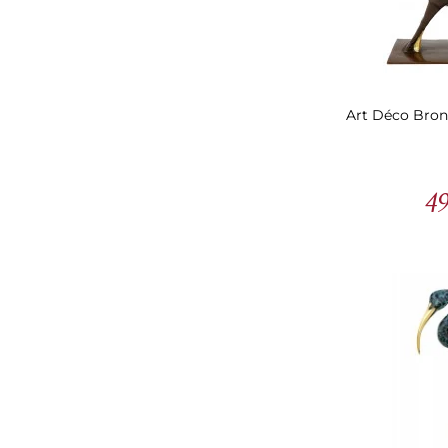
Art Déco Bronz
49