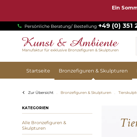
Ein Somm
+49 (0) 351
Persönliche Beratung/ Bestellung
Manufaktur für exklusive Bronzefiguren & Skulpturen
Startseite
Bronzefiguren & Skulpturen
Zur Übersicht
Bronzefiguren & Skulpturen
Tierskulp
KATEGORIEN
Tie
Alle Bronzefiguren &
Skulpturen