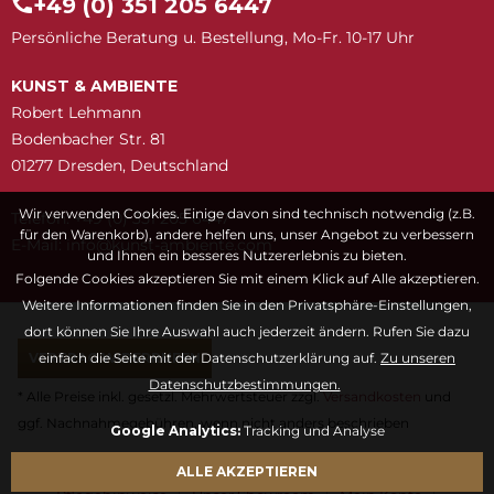
+49 (0) 351 205 6447
Persönliche Beratung u. Bestellung, Mo-Fr. 10-17 Uhr
KUNST & AMBIENTE
Robert Lehmann
Bodenbacher Str. 81
01277 Dresden, Deutschland
Wir verwenden Cookies. Einige davon sind technisch notwendig (z.B.
Telefon: +49 (0) 351 205 6447
für den Warenkorb), andere helfen uns, unser Angebot zu verbessern
E-Mail:
snuk@ofni
moc.etneibma-t
und Ihnen ein besseres Nutzererlebnis zu bieten.
Folgende Cookies akzeptieren Sie mit einem Klick auf Alle akzeptieren.
Weitere Informationen finden Sie in den Privatsphäre-Einstellungen,
dort können Sie Ihre Auswahl auch jederzeit ändern. Rufen Sie dazu
VERTRAG WIDERRUFEN
einfach die Seite mit der Datenschutzerklärung auf.
Zu unseren
Datenschutzbestimmungen.
* Alle Preise inkl. gesetzl. Mehrwertsteuer zzgl.
Versandkosten
und
ggf. Nachnahmegebühren, wenn nicht anders beschrieben
Google Analytics:
Tracking und Analyse
Fragen & Antworten
Kontaktformular
Kunstwörterbuch
ALLE AKZEPTIEREN