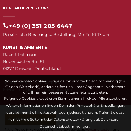
KONTAKTIEREN SIE UNS
+49 (0) 351 205 6447
Persönliche Beratung u. Bestellung, Mo-Fr. 10-17 Uhr
KUNST & AMBIENTE
Robert Lehmann
Bodenbacher Str. 81
01277 Dresden, Deutschland
Wir verwenden Cookies. Einige davon sind technisch notwendig (z.B.
Telefon: +49 (0) 351 205 6447
für den Warenkorb), andere helfen uns, unser Angebot zu verbessern
E-Mail:
snuk@ofni
moc.etneibma-t
und Ihnen ein besseres Nutzererlebnis zu bieten.
Folgende Cookies akzeptieren Sie mit einem Klick auf Alle akzeptieren.
Weitere Informationen finden Sie in den Privatsphäre-Einstellungen,
dort können Sie Ihre Auswahl auch jederzeit ändern. Rufen Sie dazu
VERTRAG WIDERRUFEN
einfach die Seite mit der Datenschutzerklärung auf.
Zu unseren
Datenschutzbestimmungen.
* Alle Preise inkl. gesetzl. Mehrwertsteuer zzgl.
Versandkosten
und