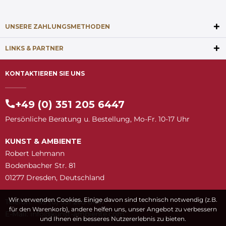
UNSERE ZAHLUNGSMETHODEN
LINKS & PARTNER
KONTAKTIEREN SIE UNS
+49 (0) 351 205 6447
Persönliche Beratung u. Bestellung, Mo-Fr. 10-17 Uhr
KUNST & AMBIENTE
Robert Lehmann
Bodenbacher Str. 81
01277 Dresden, Deutschland
Wir verwenden Cookies. Einige davon sind technisch notwendig (z.B.
Telefon: +49 (0) 351 205 6447
für den Warenkorb), andere helfen uns, unser Angebot zu verbessern
E-Mail:
snuk@ofni
moc.etneibma-t
und Ihnen ein besseres Nutzererlebnis zu bieten.