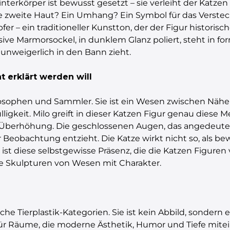
interkörper ist bewusst gesetzt – sie verleiht der Katz
ine zweite Haut? Ein Umhang? Ein Symbol für das Verstec
fer – ein traditioneller Kunstton, der der Figur historis
sive Marmorsockel, in dunklem Glanz poliert, steht in fo
unweigerlich in den Bann zieht.
t erklärt werden will
 Philosophen und Sammler. Sie ist ein Wesen zwischen N
gkeit. Milo greift in dieser Katzen Figur genau diese Me
 Überhöhung. Die geschlossenen Augen, das angedeute
r Beobachtung entzieht. Die Katze wirkt nicht so, als be
ist diese selbstgewisse Präsenz, die die Katzen Figuren 
eine Skulpturen von Wesen mit Charakter.
sche Tierplastik-Kategorien. Sie ist kein Abbild, sonder
für Räume, die moderne Ästhetik, Humor und Tiefe mitei