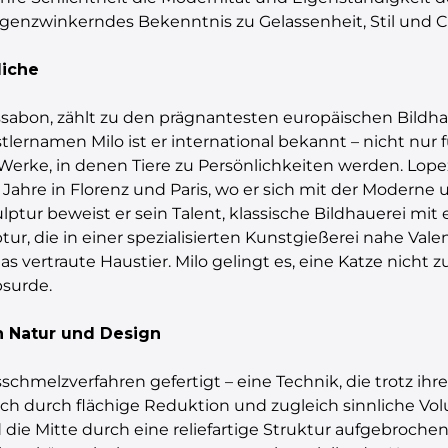
 augenzwinkerndes Bekenntnis zu Gelassenheit, Stil und C
liche
issabon, zählt zu den prägnantesten europäischen Bild
ernamen Milo ist er international bekannt – nicht nur f
erke, in denen Tiere zu Persönlichkeiten werden. Lopez
Jahre in Florenz und Paris, wo er sich mit der Moderne 
lptur beweist er sein Talent, klassische Bildhauerei mi
r, die in einer spezialisierten Kunstgießerei nahe Valen
 vertraute Haustier. Milo gelingt es, eine Katze nicht zu
bsurde.
 Natur und Design
melzverfahren gefertigt – eine Technik, die trotz ihrer
sich durch flächige Reduktion und zugleich sinnliche V
die Mitte durch eine reliefartige Struktur aufgebrochen 