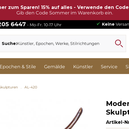
er zum Sparen! 15% auf alles - Verwende den Cod
Gib den Code Sommer im Warenkorb ein.
 205 6447
Keine
Versan
- Mo-Fr. 10-17 Uhr
Suche:
Epochen & Stile
Gemälde
Künstler
Service
S
Skulpturen
AL-420
Moder
Skulp
Artikel-Nr