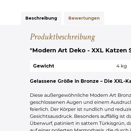
Beschreibung
Bewertungen
Produktbeschreibung
"Modern Art Deko - XXL Katzen S
Gewicht
4 kg
Gelassene Größe in Bronze – Die XXL-Ka
Diese außergewöhnliche Modern Art Bronzefi
geschlossenen Augen und einem Ausdruck ti
feierlich. Der Körper ist rundlich und re
Gesichtsausdruck. Besonders auffällig ist d
Überwurf, patiniert in sattem Türkisgrün, 
auf einer polierten Marmorbasis, die durch