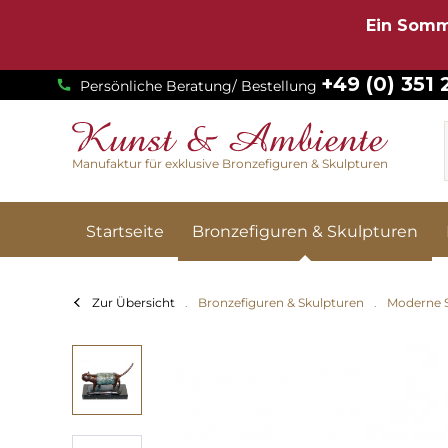
Ein Somm
+49 (0) 351
Persönliche Beratung/ Bestellung
Manufaktur für exklusive Bronzefiguren & Skulpturen
Startseite
Bronzefiguren & Skulpturen
Zur Übersicht
Bronzefiguren & Skulpturen
Moderne 