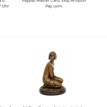
 u.
Paypal, Master Card, Visa, Amazon
7 Uhr
Pay uvm.