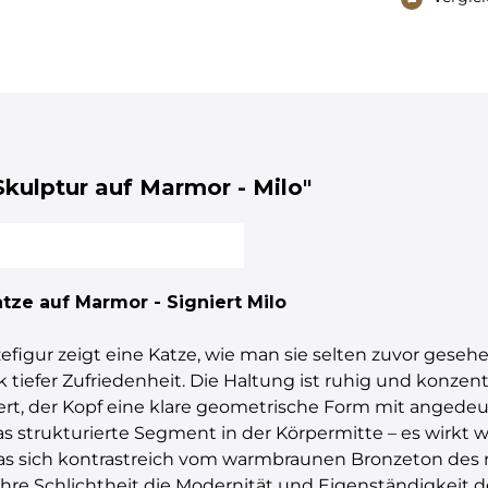
kulptur auf Marmor - Milo"
tze auf Marmor - Signiert Milo
gur zeigt eine Katze, wie man sie selten zuvor gesehen 
efer Zufriedenheit. Die Haltung ist ruhig und konzent
duziert, der Kopf eine klare geometrische Form mit ange
as strukturierte Segment in der Körpermitte – es wirkt wi
das sich kontrastreich vom warmbraunen Bronzeton des re
 ihre Schlichtheit die Modernität und Eigenständigkeit d