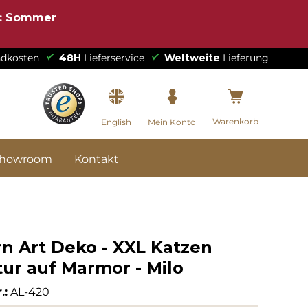
e: Sommer
dkosten
48H
Lieferservice
Weltweite
Lieferung
Warenkorb
English
Mein Konto
howroom
Kontakt
n Art Deko - XXL Katzen
tur auf Marmor - Milo
.:
AL-420