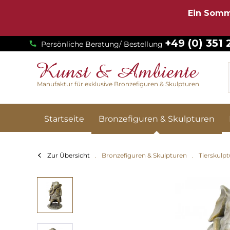
Ein Somm
+49 (0) 351
Persönliche Beratung/ Bestellung
Manufaktur für exklusive Bronzefiguren & Skulpturen
Startseite
Bronzefiguren & Skulpturen
Zur Übersicht
Bronzefiguren & Skulpturen
Tierskulp