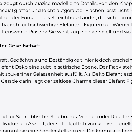
rzeugt durch präzise modellierte Details, von den Knöpf
iel glatter und leicht aufgerauter Flächen lässt Licht 
ration der Funktion als Streichholzständer, die sich harm
typisch für hochwertige Elefanten Figuren der Wiener B
rkenswerte Präsenz. Sie wirkt zugleich verspielt und wür
ter Gesellschaft
r Kraft, Gedächtnis und Beständigkeit, hier jedoch erschei
fant Deko eine subtile satirische Ebene. Der Frack ste
it souveräner Gelassenheit ausfüllt. Als Deko Elefant er
Gerade darin liegt der zeitlose Charme dieser Elefant Fi
end für Schreibtische, Sideboards, Vitrinen oder Raucher
ndividuellen Akzent, der sich deutlich von konventionel
nimmt sie eine Sonderstellung ein. Die kompakte Form 