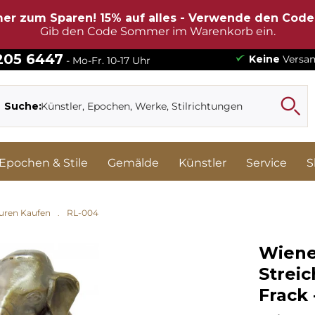
er zum Sparen! 15% auf alles - Verwende den Cod
Gib den Code Sommer im Warenkorb ein.
 205 6447
Keine
Versan
- Mo-Fr. 10-17 Uhr
Suche:
Epochen & Stile
Gemälde
Künstler
Service
S
turen Kaufen
RL-004
Wiene
Streic
Frack 