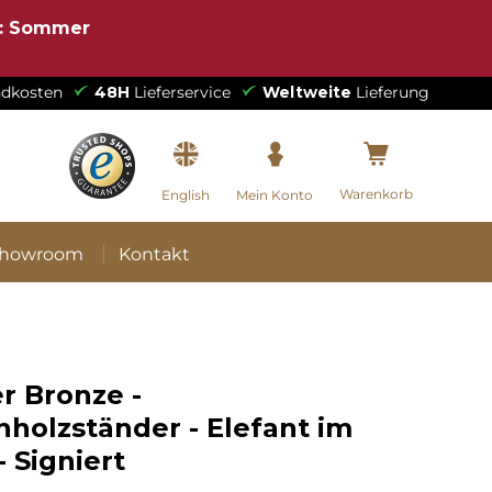
e: Sommer
dkosten
48H
Lieferservice
Weltweite
Lieferung
Warenkorb
English
Mein Konto
howroom
Kontakt
r Bronze -
hholzständer - Elefant im
- Signiert