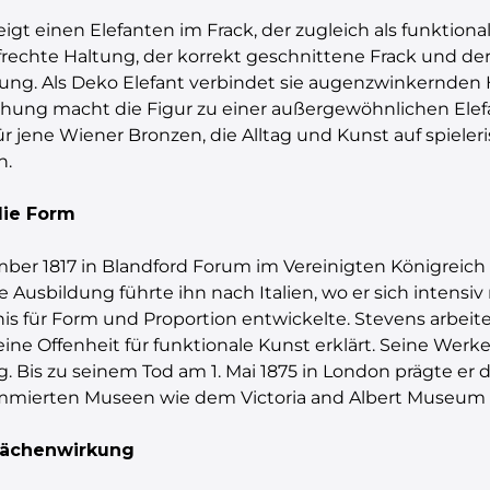
igt einen Elefanten im Frack, der zugleich als funktion
aufrechte Haltung, der korrekt geschnittene Frack und d
ahlung. Als Deko Elefant verbindet sie augenzwinkernde
ischung macht die Figur zu einer außergewöhnlichen Elefa
für jene Wiener Bronzen, die Alltag und Kunst auf spiele
n.
die Form
er 1817 in Blandford Forum im Vereinigten Königreich 
 Ausbildung führte ihn nach Italien, wo er sich intensi
is für Form und Proportion entwickelte. Stevens arbeit
seine Offenheit für funktionale Kunst erklärt. Seine We
. Bis zu seinem Tod am 1. Mai 1875 in London prägte er 
ommierten Museen wie dem Victoria and Albert Museum 
flächenwirkung