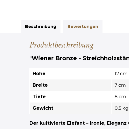
Beschreibung
Bewertungen
Produktbeschreibung
"Wiener Bronze - Streichholzständ
Höhe
12 cm
Breite
7 cm
Tiefe
8 cm
Gewicht
0,5 kg
Der kultivierte Elefant – Ironie, Elegan