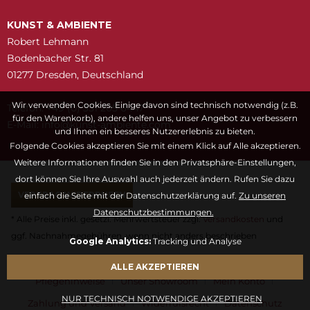
KUNST & AMBIENTE
Robert Lehmann
Bodenbacher Str. 81
01277 Dresden, Deutschland
Wir verwenden Cookies. Einige davon sind technisch notwendig (z.B.
Telefon: +49 (0) 351 205 6447
für den Warenkorb), andere helfen uns, unser Angebot zu verbessern
E-Mail:
snuk@ofni
moc.etneibma-t
und Ihnen ein besseres Nutzererlebnis zu bieten.
Folgende Cookies akzeptieren Sie mit einem Klick auf Alle akzeptieren.
Weitere Informationen finden Sie in den Privatsphäre-Einstellungen,
dort können Sie Ihre Auswahl auch jederzeit ändern. Rufen Sie dazu
VERTRAG WIDERRUFEN
einfach die Seite mit der Datenschutzerklärung auf.
Zu unseren
Datenschutzbestimmungen.
* Alle Preise inkl. gesetzl. Mehrwertsteuer zzgl.
Versandkosten
und
ggf. Nachnahmegebühren, wenn nicht anders beschrieben
Google Analytics:
Tracking und Analyse
Fragen & Antworten
Kontaktformular
Kunstwörterbuch
ALLE AKZEPTIEREN
Pflegehinweise
Unser Showroom
Mein Konto
NUR TECHNISCH NOTWENDIGE AKZEPTIEREN
Zahlung und Versand
Widerrufsrecht
Datenschutz