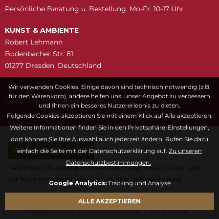
Persönliche Beratung u. Bestellung, Mo-Fr. 10-17 Uhr
KUNST & AMBIENTE
Robert Lehmann
Bodenbacher Str. 81
01277 Dresden, Deutschland
Wir verwenden Cookies. Einige davon sind technisch notwendig (z.B.
Telefon: +49 (0) 351 205 6447
für den Warenkorb), andere helfen uns, unser Angebot zu verbessern
E-Mail:
snuk@ofni
moc.etneibma-t
und Ihnen ein besseres Nutzererlebnis zu bieten.
Folgende Cookies akzeptieren Sie mit einem Klick auf Alle akzeptieren.
Weitere Informationen finden Sie in den Privatsphäre-Einstellungen,
dort können Sie Ihre Auswahl auch jederzeit ändern. Rufen Sie dazu
VERTRAG WIDERRUFEN
einfach die Seite mit der Datenschutzerklärung auf.
Zu unseren
Datenschutzbestimmungen.
* Alle Preise inkl. gesetzl. Mehrwertsteuer zzgl.
Versandkosten
und
ggf. Nachnahmegebühren, wenn nicht anders beschrieben
Google Analytics:
Tracking und Analyse
Fragen & Antworten
Kontaktformular
Kunstwörterbuch
ALLE AKZEPTIEREN
Pflegehinweise
Unser Showroom
Mein Konto